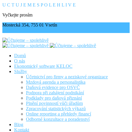
U
C
T
U
J
E
M
E
S
P
O
L
E
H
L
I
V
E
Vyčkejte prosím
Mostecká 354, 755 01 Vsetín
+420 603 894 763, +420 777 607 759
info@uctujeme-spolehlive.cz
Domů
O nás
Ekonomický software KELOC
Služby
Účetnictví pro firmy a neziskové organizace
Mzdová agenda a personalistika
Daňová evidence pro OSVČ
Podpora při zahájení podnikání
Podklady pro daňová přiznání
Plnění povinností vůči úřadům
Zpracování statistických výkazů
Online reporting a přehledy financí
Odborné konzultace a poradenství
Blog
Kontakt