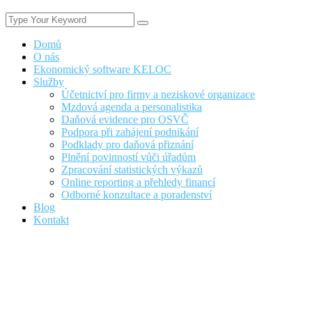
Domů
O nás
Ekonomický software KELOC
Služby
Účetnictví pro firmy a neziskové organizace
Mzdová agenda a personalistika
Daňová evidence pro OSVČ
Podpora při zahájení podnikání
Podklady pro daňová přiznání
Plnění povinností vůči úřadům
Zpracování statistických výkazů
Online reporting a přehledy financí
Odborné konzultace a poradenství
Blog
Kontakt
OSVČ
Nacházíte se zde
Domů
Rubrika: OSVČ