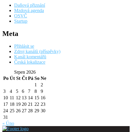
Daňová přiznání
Mzdová agenda
OSVČ
Startup
Meta
Přihlásit se
Zdroj kanálů (příspěvky)
Kanál komentářů
Česká lokalizace
Srpen 2026
Po
Út
St
Čt
Pá
So
Ne
1
2
3
4
5
6
7
8
9
10
11
12
13
14
15
16
17
18
19
20
21
22
23
24
25
26
27
28
29
30
31
« Úno